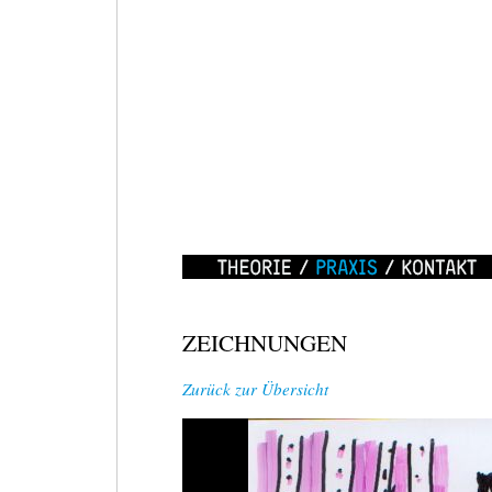
WEIZZRAUM
/
MOVE
IT!
Theorie
Praxis
Kontakt
18.
ZEICHNUNGEN
APRIL
2010,
Zurück zur Übersicht
11-
16
UHR