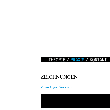
WEIZZRAUM
/
MOVE
IT!
Theorie
Praxis
Kontakt
18.
ZEICHNUNGEN
APRIL
2010,
Zurück zur Übersicht
11-
16
UHR