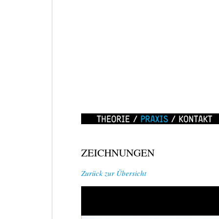
WEIZZRAUM
/
MOVE
IT!
Theorie
Praxis
Kontakt
18.
ZEICHNUNGEN
APRIL
2010,
Zurück zur Übersicht
11-
16
UHR